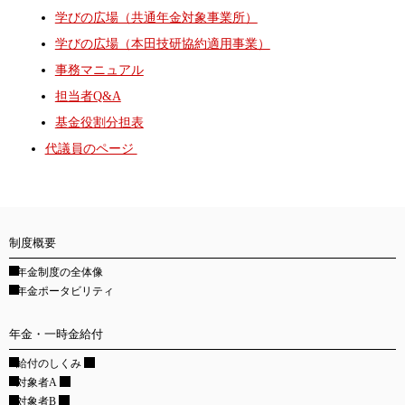
学びの広場（共通年金対象事業所）
学びの広場（本田技研協約適用事業）
事務マニュアル
担当者Q&A
基金役割分担表
代議員のページ
制度概要
年金制度の全体像
年金ポータビリティ
年金・一時金給付
給付のしくみ
対象者A
対象者B