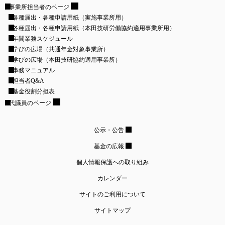
事業所担当者のページ
各種届出・各種申請用紙
（実施事業所用）
各種届出・各種申請用紙
（本田技研労働協約適用事業所用）
年間業務スケジュール
学びの広場
（共通年金対象事業所）
学びの広場
（本田技研協約適用事業所）
事務マニュアル
担当者Q&A
基金役割分担表
代議員のページ
公示・公告
基金の広報
個人情報保護への取り組み
カレンダー
サイトのご利用について
サイトマップ