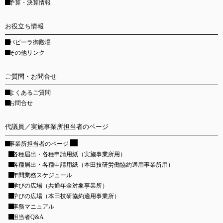
予算・決算情報
お役立ち情報
パビーラ御殿場
その他リンク
ご質問・お問合せ
よくあるご質問
お問合せ
代議員／実施事業所担当者のページ
事業所担当者のページ
各種届出・各種申請用紙
（実施事業所用）
各種届出・各種申請用紙
（本田技研労働協約適用事業所用）
年間業務スケジュール
学びの広場
（共通年金対象事業所）
学びの広場
（本田技研協約適用事業所）
事務マニュアル
担当者Q&A